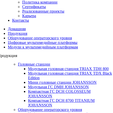
Политика компании
Сертификаты
Реализованные проекты
Карьера
Контакты
Домашняя
Продукция
Оборудование операторского уровня
Цифровые мультимедийные платформы
Модули к мультимедийным платформам
родукция
Головные станции
Модульная головная станция TRIAX TDH 800
Модульная головная станция TRIAX TDX Black
Edition
Мини головные станции JOHANSSON
Модульная ГС DMH JOHANSSON
Компактная ГС DCH COLOSSEUM
JOHANSSON
Компактная ГС DCH 8700 TITANIUM
JOHANSSON
Оборудование операторского уровня