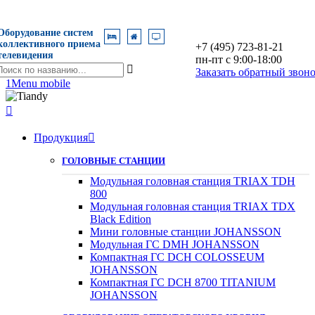
Оборудование систем
коллективного приема
+7 (495) 723-81-21
телевидения
пн-пт с 9:00-18:00
оиск

Заказать обратный звон
о
1
Menu mobile
азванию

Продукция

ГОЛОВНЫЕ СТАНЦИИ
Модульная головная станция TRIAX TDH
800
Модульная головная станция TRIAX TDX
Black Edition
Мини головные станции JOHANSSON
Модульная ГС DMH JOHANSSON
Компактная ГС DCH COLOSSEUM
JOHANSSON
Компактная ГС DCH 8700 TITANIUM
JOHANSSON