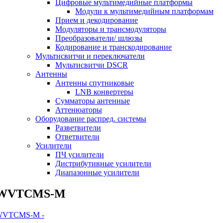
Цифровые мультимедийные платформы
Модули к мультимедийным платформам
Прием и декодирование
Модуляторы и трансмодуляторы
Преобразователи/ шлюзы
Кодирование и транскодирование
Мультисвитчи и переключатели
Мультисвитчи DSCR
Антенны
Антенны спутниковые
LNB конвертеры
Сумматоры антенные
Аттенюаторы
Оборудование распред. системы
Разветвители
Ответвители
Усилители
ПЧ усилители
Дистрибутивные усилители
Диапазонные усилители
WVTCMS-M