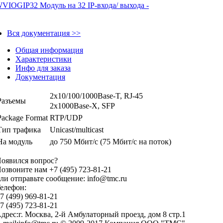
Вся документация >>
Общая информация
Характеристики
Инфо для заказа
Документация
2x10/100/1000Base-T, RJ-45
Разъемы
2x1000Base-X, SFP
Package Format
RTP/UDP
Тип трафика
Unicast/multicast
На модуль
до 750 Мбит/с (75 Мбит/с на поток)
оявился вопрос?
озвоните нам +7 (495) 723-81-21
ли отправьте сообщение: info@tmc.ru
елефон:
7 (499) 969-81-21
7 (495) 723-81-21
дрес:г. Москва, 2-й Амбулаторный проезд, дом 8 стр.1