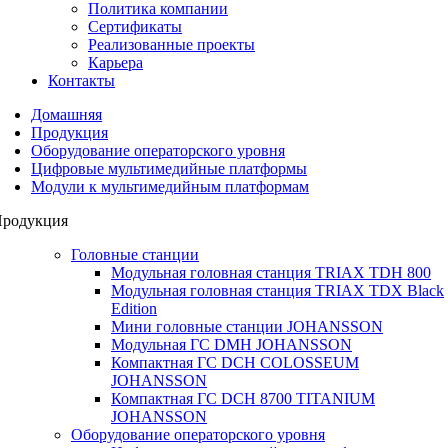
Политика компании
Сертификаты
Реализованные проекты
Карьера
Контакты
Домашняя
Продукция
Оборудование операторского уровня
Цифровые мультимедийные платформы
Модули к мультимедийным платформам
родукция
Головные станции
Модульная головная станция TRIAX TDH 800
Модульная головная станция TRIAX TDX Black
Edition
Мини головные станции JOHANSSON
Модульная ГС DMH JOHANSSON
Компактная ГС DCH COLOSSEUM
JOHANSSON
Компактная ГС DCH 8700 TITANIUM
JOHANSSON
Оборудование операторского уровня