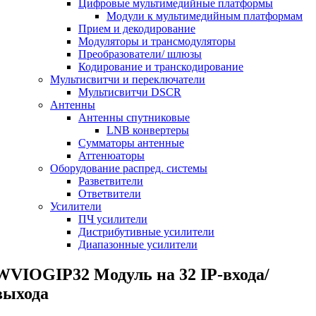
Цифровые мультимедийные платформы
Модули к мультимедийным платформам
Прием и декодирование
Модуляторы и трансмодуляторы
Преобразователи/ шлюзы
Кодирование и транскодирование
Мультисвитчи и переключатели
Мультисвитчи DSCR
Антенны
Антенны спутниковые
LNB конвертеры
Сумматоры антенные
Аттенюаторы
Оборудование распред. системы
Разветвители
Ответвители
Усилители
ПЧ усилители
Дистрибутивные усилители
Диапазонные усилители
WVIOGIP32 Модуль на 32 IP-входа/
выхода