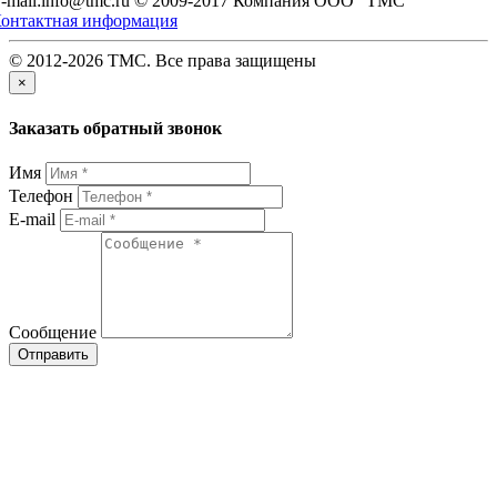
-mail:info@tmc.ru © 2009-2017 Компания OOO "TMC"
онтактная информация
© 2012-2026 TMC. Все права защищены
×
Заказать обратный звонок
Имя
Телефон
E-mail
Сообщение
Отправить