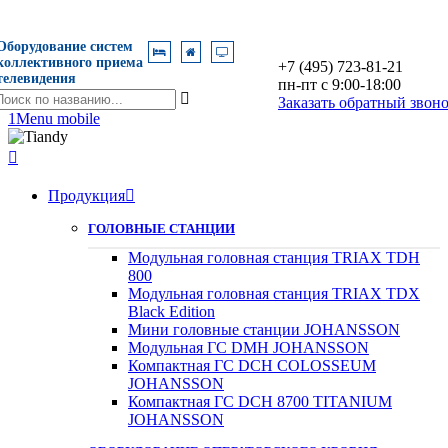
Оборудование систем
коллективного приема
+7 (495) 723-81-21
телевидения
пн-пт с 9:00-18:00
оиск

Заказать обратный звон
о
1
Menu mobile
азванию

Продукция

ГОЛОВНЫЕ СТАНЦИИ
Модульная головная станция TRIAX TDH
800
Модульная головная станция TRIAX TDX
Black Edition
Мини головные станции JOHANSSON
Модульная ГС DMH JOHANSSON
Компактная ГС DCH COLOSSEUM
JOHANSSON
Компактная ГС DCH 8700 TITANIUM
JOHANSSON