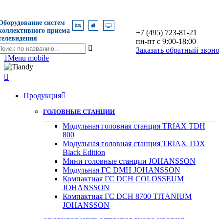
Оборудование систем
коллективного приема
+7 (495) 723-81-21
телевидения
пн-пт с 9:00-18:00
оиск

Заказать обратный звон
о
1
Menu mobile
азванию

Продукция

ГОЛОВНЫЕ СТАНЦИИ
Модульная головная станция TRIAX TDH
800
Модульная головная станция TRIAX TDX
Black Edition
Мини головные станции JOHANSSON
Модульная ГС DMH JOHANSSON
Компактная ГС DCH COLOSSEUM
JOHANSSON
Компактная ГС DCH 8700 TITANIUM
JOHANSSON