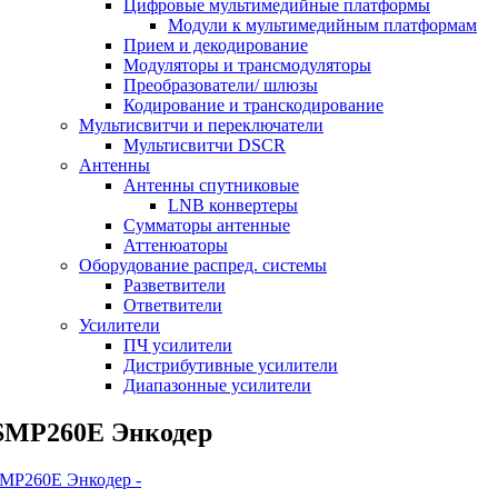
Цифровые мультимедийные платформы
Модули к мультимедийным платформам
Прием и декодирование
Модуляторы и трансмодуляторы
Преобразователи/ шлюзы
Кодирование и транскодирование
Мультисвитчи и переключатели
Мультисвитчи DSCR
Антенны
Антенны спутниковые
LNB конвертеры
Сумматоры антенные
Аттенюаторы
Оборудование распред. системы
Разветвители
Ответвители
Усилители
ПЧ усилители
Дистрибутивные усилители
Диапазонные усилители
SMP260E Энкодер